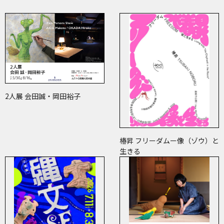
2人展 会田誠・岡田裕子
椿昇 フリーダムー像（ゾウ）と
生きる