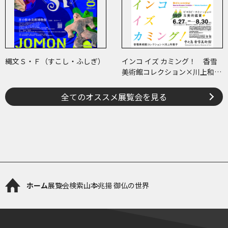
縄文Ｓ・Ｆ（すこし・ふしぎ）
インコ イズ カミング！ 香雪
美術館コレクション×川上和歌
子 ～ピコ＆ピータといっしょ
に古美術鑑賞～
全てのオススメ展覧会を見る
ホーム
展覧会検索
山本兆揚 御仏の世界