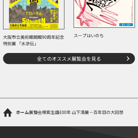
スープはいのち
大阪市立美術館開館90周年記念
特別展 「水滸伝」
全てのオススメ展覧会を見る
ホーム
展覧会検索
生誕100年 山下清展－百年目の大回想