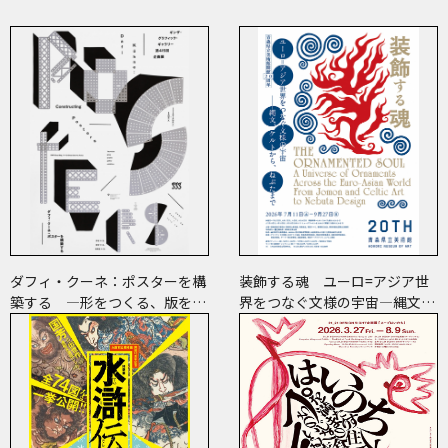
ダフィ・クーネ：ポスターを構
装飾する魂 ユーロ=アジア世
築する ―形をつくる、版をつ
界をつなぐ文様の宇宙―縄文、
くる、表現をつくる―
ケルトから、ねぶたまで