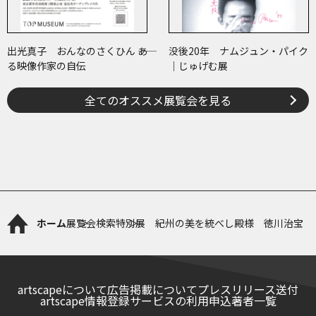
出光真子 おんなのさくひん ――あ
没後20年 ナムジュン・パイク
る映像作家の自伝
｜じゅげむ展
全てのオススメ展覧会を見る
ホーム
展覧会検索
特別展 紀州の美を統べし殿様 徳川治宝
artscapeについて
広告掲載について
プレスリリース送付
artscape情報登録サービスの利用申込
著者一覧