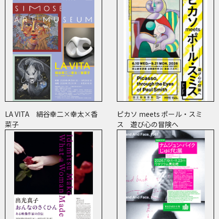
LA VITA 絹谷幸二×幸太×香
ピカソ meets ポール・スミ
菜子
ス 遊び心の冒険へ