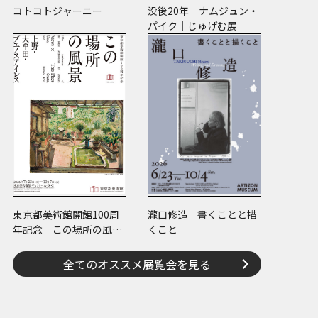
コトコトジャーニー
没後20年 ナムジュン・
パイク｜じゅげむ展
東京都美術館開館100周
瀧口修造 書くことと描
年記念 この場所の風景
くこと
―上野・大牟田・ブエノ
スアイレス
全てのオススメ展覧会を見る