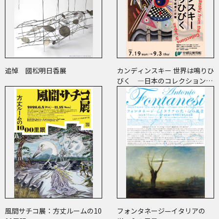
追悼 國松明日香展
カンディンスキー 世界は鳴りひ
びく ―日本のコレクションで
たどる画業と反響―
風間サチコ展：方丈ルームの10
フォンタネージ—イタリアの