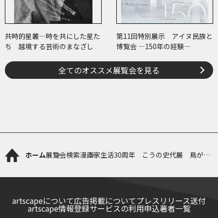
共時的星叢―時を共にした星た
第11回特別展示 アイヌ民族と
ち 越境する芸術のまなざし
博覧会 ―150年の経験―
全てのオススメ展覧会を見る
ホーム
展覧会検索
漫画家生活30周年 こうの史代展 鳥がと
び、ウサギもはねて、花ゆれて、走ってこ
けて、長い道のり
artscapeについて
広告掲載について
プレスリリース送付
artscape情報登録サービスの利用申込
著者一覧