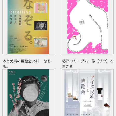
本と美術の展覧会vol.6 なぞ
椿昇 フリーダムー像（ゾウ）と
る。
生きる