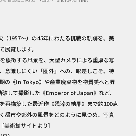
青森県三沢市》（1987） photoⒸEiji INA
（1957～）の45年にわたる挑戦の軌跡を、美
て展覧します。
を象徴する風景を、大型カメラによる重厚な写
、意識しにくい「圏外」への、眼差しこそ、特
の《In Tokyo》や産業廃棄物を物質美へと昇
して撮影した《Emperor of Japan》など、
を再構築した最近作《残滓の結晶》まで約100点
く都市や郊外の風景をどのように見つめ、写真
［美術館サイトより］