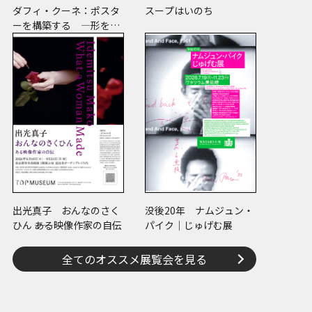
ダフィ・クーネ：ポスタ
スープはいのち
ーを構築する ―形をつ
くる、版をつくる、表現
をつくる―
出光真子 おんなのさく
没後20年 ナムジュン・
ひん ――ある映像作家の自伝
パイク｜じゅげむ展
全てのオススメ展覧会を見る