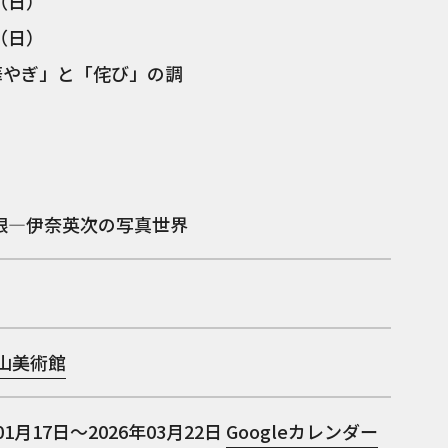
（日）
（日）
華やぎ」と「侘び」の調
眼―伊奈英次の写真世界
畠山美術館
01月17日～2026年03月22日
Googleカレンダー