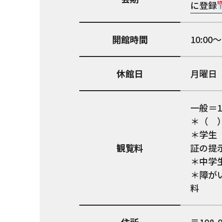
に登録
開館時間
10:0
休館日
月曜日
一般＝1,
＊（ 
＊学生
観覧料
証の提
＊中学
＊障が
料