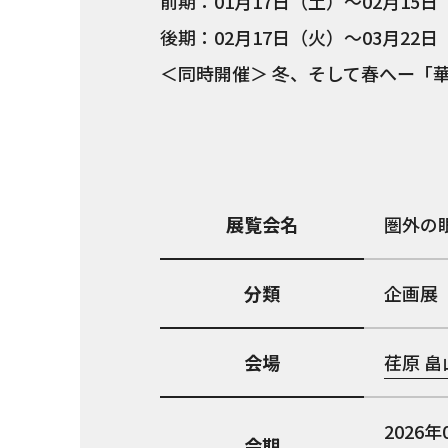
前期：01月17日（土）～02月15日
後期：02月17日（火）～03月22日
＜同時開催＞ 冬、そして春へー「
展覧会名
圏外の
分類
企画展
会場
荏原 
2026年
会期