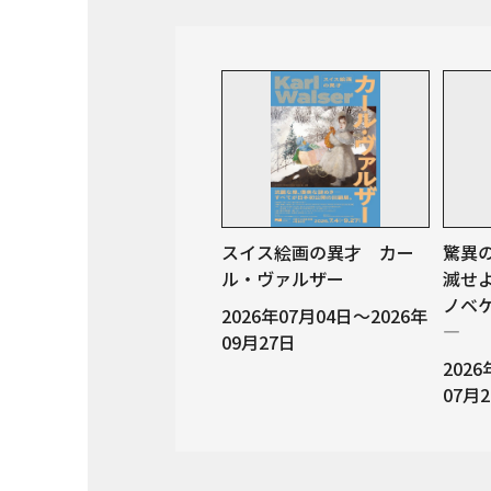
スイス絵画の異才 カー
驚異
ル・ヴァルザー
滅せ
ノベ
2026年07月04日～2026年
—
09月27日
202
07月