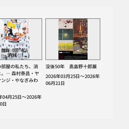
の部屋の私たち、消
没後50年 髙島野十郎展
よ。— 森村泰昌・ヤ
2026年03月25日～2026年
ケンジ・やなぎみわ
06月21日
6年04月25日～2026年
20日