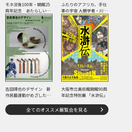
モネ没後100年・開館25
ふたりのアフリカ、手仕
周年記念 あたらしい目
事の宇宙 ――人類学者・川田
― モネと21世紀のアート
順造と陶芸作家・小川待
子のコレクション
吉田璋也のデザイン 新
大阪市立美術館開館90周
作民藝運動がめざした未
年記念特別展 「水滸伝」
来
全てのオススメ展覧会を見る