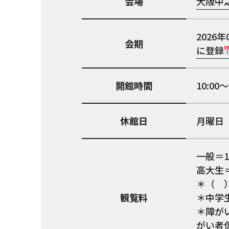
会場
大阪中
2026年
会期
に登録
開館時間
10:0
休館日
月曜日（
一般＝1,
高大生＝1
＊（ 
観覧料
＊中学
＊障が
がい者