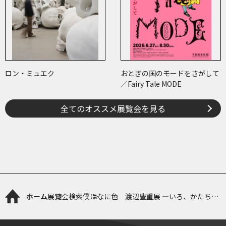
ロン・ミュエク
おとぎの国のモードをさがして
／Fairy Tale MODE
全てのオススメ展覧会を見る
ホーム
展覧会検索
僕はなに色 渡辺豊重展 ―いろ、かたち、
ひかりの冒険