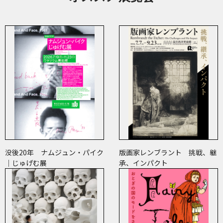
没後20年 ナムジュン・パイク
版画家レンブラント 挑戦、継
｜じゅげむ展
承、インパクト