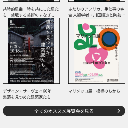
共時的星叢―時を共にした星た
ふたりのアフリカ、手仕事の宇
ち 越境する芸術のまなざし
宙 ――人類学者・川田順造と陶芸作
家・小川待子のコレクション
デザイン・サーヴェイ60年 ―
マリメッコ展 模様のちから
集落を見つめた建築家たち
全てのオススメ展覧会を見る