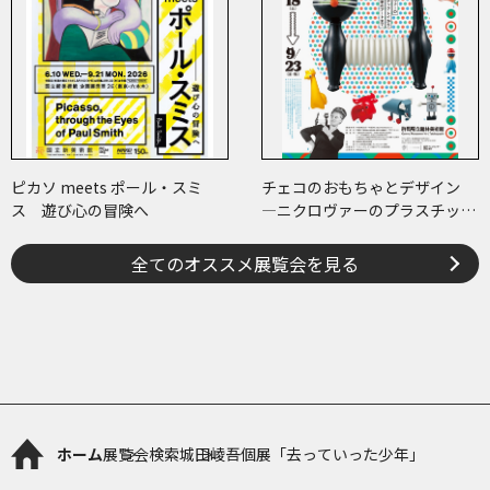
ピカソ meets ポール・スミ
チェコのおもちゃとデザイン
ス 遊び心の冒険へ
―ニクロヴァーのプラスチッ
ク・トイから現代作家のアート
まで―
全てのオススメ展覧会を見る
ホーム
展覧会検索
城田崚吾個展「去っていった少年」