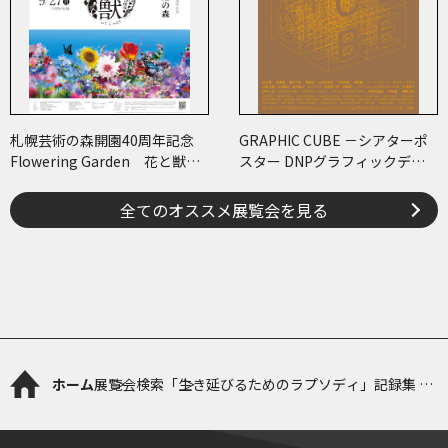
札幌芸術の森開園40周年記念
GRAPHIC CUBE －シアターポ
Flowering Garden 花と獣
スター DNPグラフィックデザ
いろとかたち
イン・アーカイブより
全てのオススメ展覧会を見る
ホーム
展覧会検索
「生き延びるためのラプソディ」記録集 出
版記念イベント