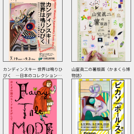
カンディンスキー 世界は鳴りひ
山室眞二の薯版画〈かまくら博
びく ―日本のコレクションで
物誌〉
たどる画業と反響―