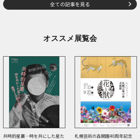
全ての記事を見る
オススメ展覧会
共時的星叢―時を共にした星た
札幌芸術の森開園40周年記念