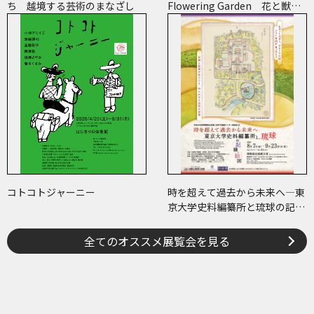
ち 越境する芸術のまなざし
Flowering Garden 花と獣
いろとかたち
コトコトジャーニー
時を超えて過去から未来へ―東
京大学史料編纂所と琉球の記
録・絵図―
全てのオススメ展覧会を見る