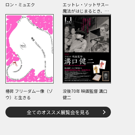
ロン・ミュエク
エットレ・ソットサス—
魔法がはじまるとき、デ
ザインは生まれる
椿昇 フリーダムー像（ゾ
没後70年 映画監督 溝口
ウ）と生きる
健二
全てのオススメ展覧会を見る