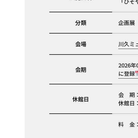
「ひそや
分類
企画展
会場
川久ミ
2026年
会期
に登録
会 期：
休館日
休館日
料 金
※川久