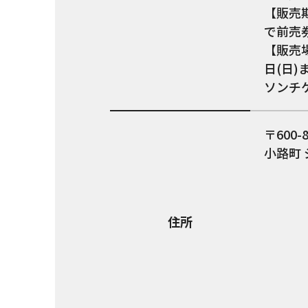
【販売期
で前売
【販売
日(日)
ソンチケ
600-
小路町
住所