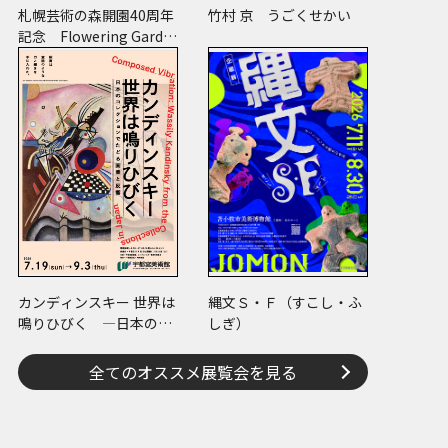
札幌芸術の森開園40周年
竹村 京 うごくせかい
記念 Flowering Garde
n 花と獣 いろとかた
dscape(2018年 東京の夕暮れ)》2024年 ポリエステルに刺繍(ポリ
YAMA Satoru, Courtesy of Mizuma Art Gallery
ち
カンディンスキー 世界は
縄文Ｓ・Ｆ（すこし・ふ
鳴りひびく ―日本のコ
しぎ）
レクションでたどる画業
と反響―
全てのオススメ展覧会を見る