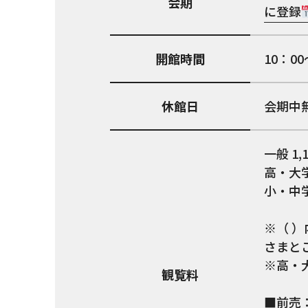
会期
に登録
開館時間
10：0
休館日
会期中
一般 1,
高・大学
小・中学
※（ 
さまと
※高・
観覧料
■前売