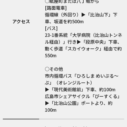
○紙屋町または八丁堀から
[路面電車]
循環線（外回り）▶︎「比治山下」下
アクセス
車、坂道を約500m
[バス]
23-1番系統「大学病院（比治山トンネ
ル経由）」行き▶︎「段原中央」下車、
動く歩道「スカイウォーク」経由で約
550m
○その他
市内循環バス「ひろしま めいぷる〜
ぷ」（オレンジルート）
▶︎「現代美術館前」下車、約100m
広島市シェアサイクル「ぴーすくる」
▶︎「比治山公園」ポートより、約
100m