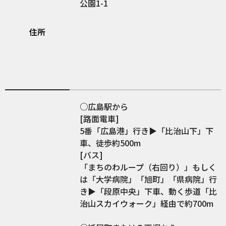
公園1-1
住所
○広島駅から
[路面電車]
5番「広島港」行き▶︎「比治山下」下
車、徒歩約500m
[バス]
「まちのわループ（右回り）」もしく
は「大学病院」「旭町」「県病院」行
き▶︎「段原中央」下車、動く歩道「比
治山スカイウォーク」経由で約700m