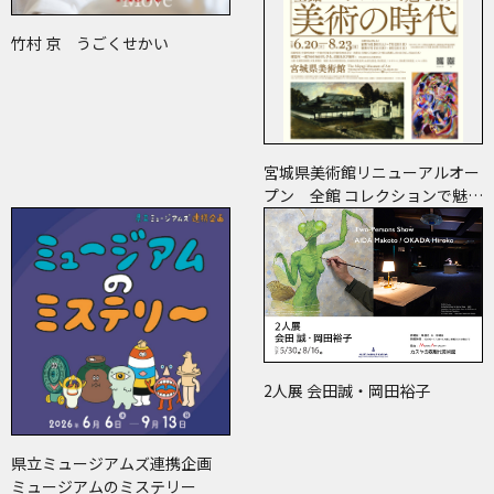
竹村 京 うごくせかい
宮城県美術館リニューアルオー
プン 全館 コレクションで魅せ
ます 美術の時代
2人展 会田誠・岡田裕子
県立ミュージアムズ連携企画
ミュージアムのミステリー