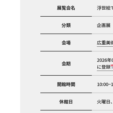
展覧会名
浮世絵
分類
企画展
会場
広重美
2026年
会期
に登録
開館時間
10:0
休館日
火曜日、