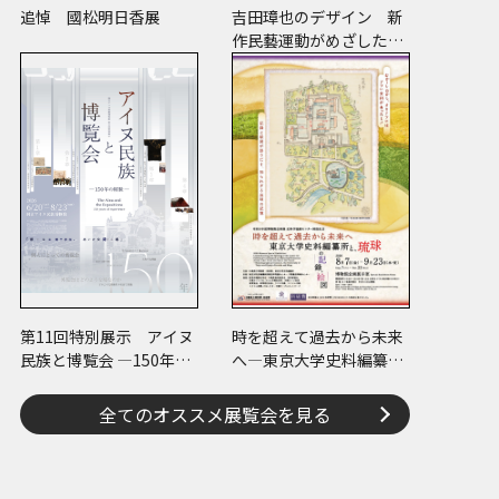
追悼 國松明日香展
吉田璋也のデザイン 新
作民藝運動がめざした未
来
第11回特別展示 アイヌ
時を超えて過去から未来
民族と博覧会 ―150年の
へ―東京大学史料編纂所
経験―
と琉球の記録・絵図―
全てのオススメ展覧会を見る