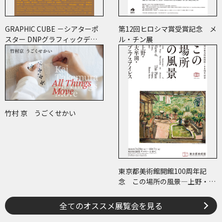
GRAPHIC CUBE －シアターポ
第12回ヒロシマ賞受賞記念 メ
スター DNPグラフィックデザ
ル・チン展
イン・アーカイブより
竹村 京 うごくせかい
東京都美術館開館100周年記
念 この場所の風景―上野・大
牟田・ブエノスアイレス
全てのオススメ展覧会を見る