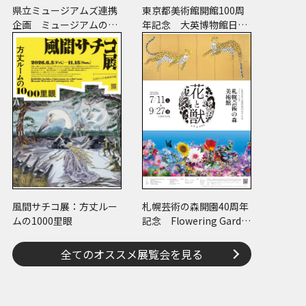
県立ミュージアムズ連携
東京都美術館開館100周
企画 ミュージアムのミ
年記念 大英博物館日本
ステリー
美術コレクション 百花
繚乱～海を越えた江戸絵
画
風間サチコ展：方丈ルー
札幌芸術の森開園40周年
ムの1000里眼
記念 Flowering Garde
n 花と獣 いろとかた
ち
全てのオススメ展覧会を見る