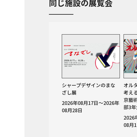
同じ施設の展覧会
シャープデザインのまな
オル
ざし展
考え
京藝
2026年08月17日～2026年
部3年
08月28日
202
08月