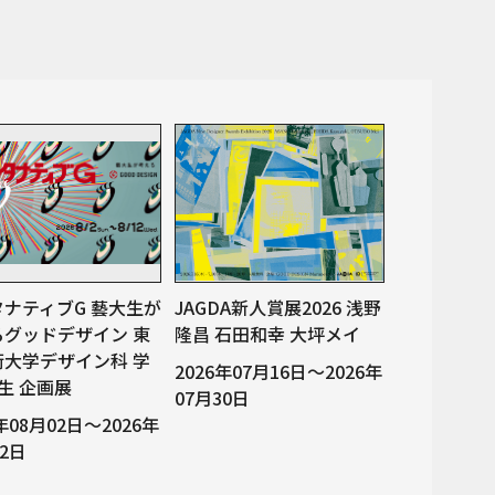
タナティブG 藝大生が
JAGDA新人賞展2026 浅野
るグッドデザイン 東
隆昌 石田和幸 大坪メイ
術大学デザイン科 学
2026年07月16日～2026年
生 企画展
07月30日
6年08月02日～2026年
12日