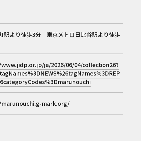
楽町駅より徒歩3分 東京メトロ日比谷駅より徒歩
/www.jidp.or.jp/ja/2026/06/04/collection26?
=tagNames%3DNEWS%26tagNames%3DREP
6categoryCodes%3Dmarunouchi
//marunouchi.g-mark.org/