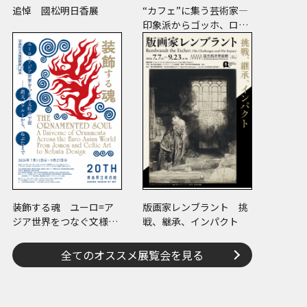
追悼 國松明日香展
“カフェ”に集う芸術家―
印象派からゴッホ、ロー
トレック、ピカソまで
装飾する魂 ユーロ=ア
版画家レンブラント 挑
ジア世界をつなぐ文様の
戦、継承、インパクト
宇宙―縄文、ケルトか
ら、ねぶたまで
全てのオススメ展覧会を見る