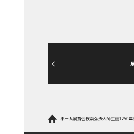
ホーム
展覧会検索
弘法大師生誕1250