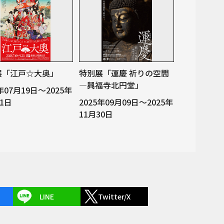
展「江戸☆大奥」
特別展「運慶 祈りの空間
―興福寺北円堂」
5年07月19日～2025年
21日
2025年09月09日～2025年
11月30日
LINE
Twitter/X