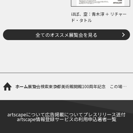
ほぼ、空：青木淳 ＋ リチャー
ド・タトル
全てのオススメ展覧会を見る
ホーム
展覧会検索
東京都美術館開館100周年記念 この場所
の風景―上野・大牟田・ブエノスアイレス
artscapeについて
広告掲載について
プレスリリース送付
artscape情報登録サービスの利用申込
著者一覧