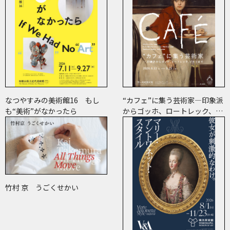
なつやすみの美術館16 もし
“カフェ”に集う芸術家―印象派
も“美術”がなかったら
からゴッホ、ロートレック、ピ
カソまで
竹村 京 うごくせかい