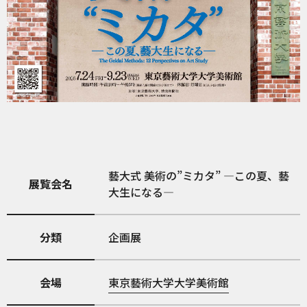
藝大式 美術の”ミカタ” ―この夏、藝
展覧会名
大生になる―
分類
企画展
会場
東京藝術大学大学美術館