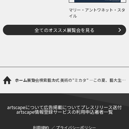
マリー・アントワネット・スタ
イル
全てのオススメ展覧会を見る
ホーム
展覧会検索
藝大式 美術の"ミカタ" ―この夏、藝大生に
なる―
artscapeについて
広告掲載について
プレスリリース送付
artscape情報登録サービスの利用申込
著者一覧
利用規約
プライバシーポリシー