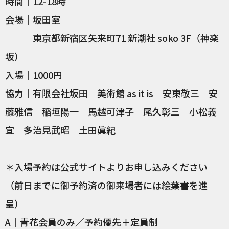
時間｜12-18時
会場｜坂田室
東京都新宿区矢来町71 新潮社 soko 3F（神楽
坂）
入場｜1000円
協力｜有限会社坂田 美術館 as it is 安東敬三 安
藤雅信 稲垣陽一 馬越可津子 尾久彰三 小松義
宜 多治見武昭 土田眞紀
＊入場予約は公式サイトよりお申し込みください
（前日までに御予約済の御来場者には絵葉書を進
呈）
A｜青花会員のみ／予約優先＋定員制