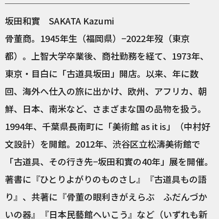
─────────────────────
坂田和實 SAKATA Kazumi
骨董商。1945年生（福岡県）−2022年歿（東京
都）。上智大学卒業後、商社勤務を経て、1973年、
東京・目白に「古道具坂田」開店。以来、年に数
回、海外へ仕入の旅に出かけ、欧州、アフリカ、朝
鮮、日本、南米など、さまざまな国の品物を扱う。
1994年、千葉県長南町に「美術館 as it is」（中村好
文設計）を開館。2012年、渋谷区立松濤美術館で
「古道具、その行き先−坂田和實の40年」展を開催。
著書に『ひとりよがりのものさし』『古道具もの語
り』、共著に『骨董の眼利きがえらぶ ふだんづか
いの器』『日本民藝館へいこう』など（いずれも新