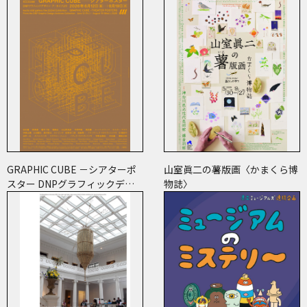
GRAPHIC CUBE －シアターポ
山室眞二の薯版画〈かまくら博
スター DNPグラフィックデザ
物誌〉
イン・アーカイブより