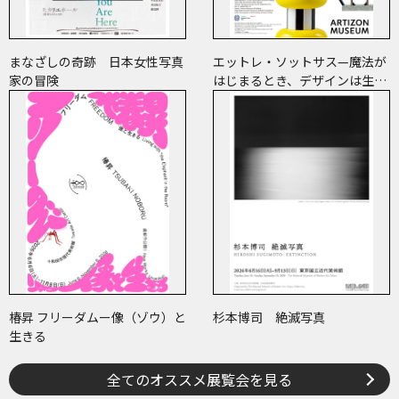
まなざしの奇跡 日本女性写真
エットレ・ソットサス—魔法が
家の冒険
はじまるとき、デザインは生ま
れる
椿昇 フリーダムー像（ゾウ）と
杉本博司 絶滅写真
生きる
全てのオススメ展覧会を見る