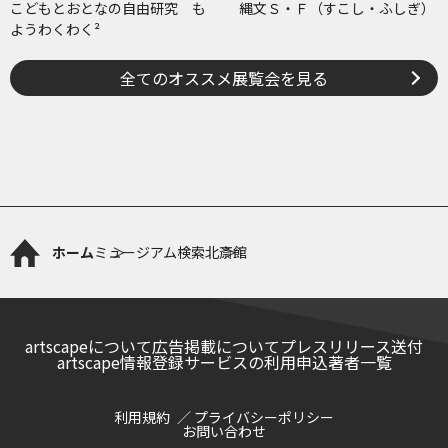
こどもとおとなの自由研究 も
縄文Ｓ・Ｆ（すこし・ふしぎ）
ようわくわく²
全てのオススメ展覧会を見る
ホーム
ミュージアム検索
北斎館
artscapeについて
広告掲載について
プレスリリース送付
artscape情報登録サービスの利用申込
著者一覧
利用規約
プライバシーポリシー
お問い合わせ