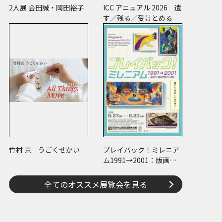
2人展 会田誠・岡田裕子
ICC アニュアル 2026 遺
す／残る／受けとめる
竹村 京 うごくせかい
プレイバック！ミレニア
ム1991→2001：版画が
／版画で越えた境界
全てのオススメ展覧会を見る