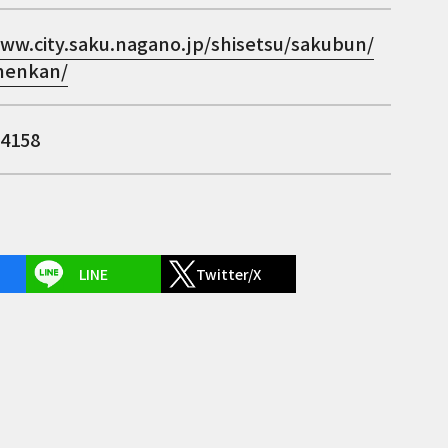
www.city.saku.nagano.jp/shisetsu/sakubun/
inenkan/
-4158
LINE
Twitter/X