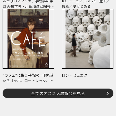
ふたりのアフリカ、手仕事の宇
ICC アニュアル 2026 遺す／
宙 ――人類学者・川田順造と陶芸作
残る／受けとめる
家・小川待子のコレクション
“カフェ”に集う芸術家―印象派
ロン・ミュエク
からゴッホ、ロートレック、ピ
カソまで
全てのオススメ展覧会を見る