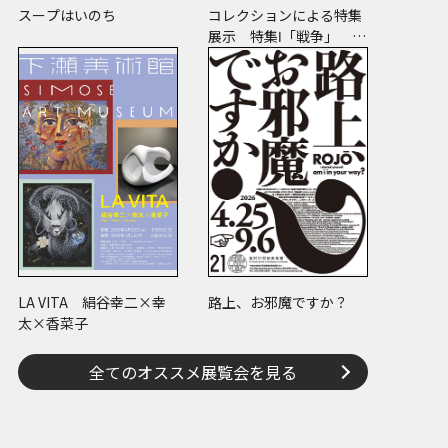
スープはいのち
コレクションによる特集
展示 特集Ⅰ「戦争」 特
集Ⅱ「ヒノマル・イルミ
ネーション」
LA VITA 絹谷幸二×幸
路上、お邪魔ですか？
太×香菜子
全てのオススメ展覧会を見る