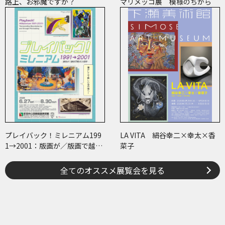
路上、お邪魔ですか？
マリメッコ展 模様のちから
プレイバック！ミレニアム199
LA VITA 絹谷幸二×幸太×香
1→2001：版画が／版画で越え
菜子
た境界
全てのオススメ展覧会を見る