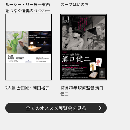
ルーシー・リー展―東西
スープはいのち
をつなぐ優美のうつわ―
2人展 会田誠・岡田裕子
没後70年 映画監督 溝口
健二
全てのオススメ展覧会を見る