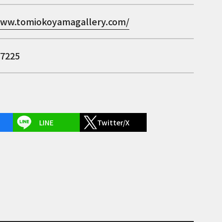
www.tomiokoyamagallery.com/
-7225
LINE
Twitter/X