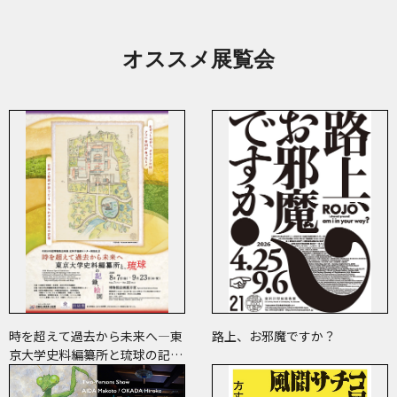
オススメ展覧会
時を超えて過去から未来へ―東
路上、お邪魔ですか？
京大学史料編纂所と琉球の記
録・絵図―