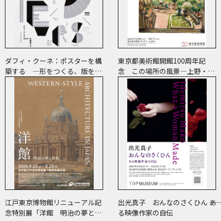
ダフィ・クーネ：ポスターを構
東京都美術館開館100周年記
築する ―形をつくる、版をつ
念 この場所の風景―上野・大
くる、表現をつくる―
牟田・ブエノスアイレス
江戸東京博物館リニューアル記
出光真子 おんなのさくひん ――あ
念特別展「洋館 明治の夢と挑
る映像作家の自伝