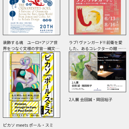
装飾する魂 ユーロ=アジア世
ラブ! ヴァンガード!! 前衛を愛
界をつなぐ文様の宇宙―縄文、
した、あるコレクターの眼 ―草
ケルトから、ねぶたまで
間彌生、ヘイター and more
2人展 会田誠・岡田裕子
ピカソ meets ポール・スミ