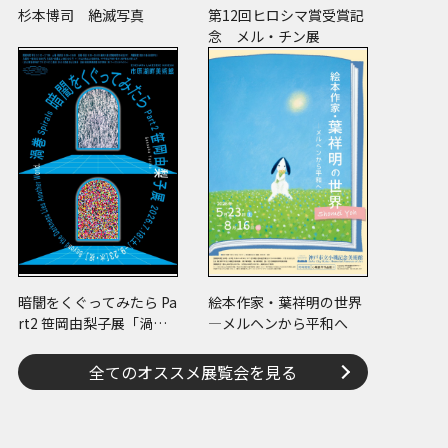
杉本博司 絶滅写真
第12回ヒロシマ賞受賞記
念 メル・チン展
暗闇をくぐってみたら Pa
絵本作家・葉祥明の世界
rt2 笹岡由梨子展「渦
―メルヘンから平和へ
巻」
全てのオススメ展覧会を見る