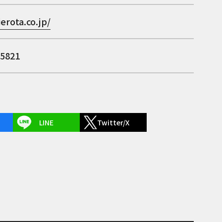
ierota.co.jp/
-5821
LINE
Twitter/X