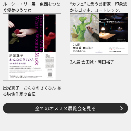
ルーシー・リー展―東西をつな
“カフェ”に集う芸術家―印象派
ぐ優美のうつわ―
からゴッホ、ロートレック、ピ
カソまで
2人展 会田誠・岡田裕子
出光真子 おんなのさくひん ――あ
る映像作家の自伝
全てのオススメ展覧会を見る