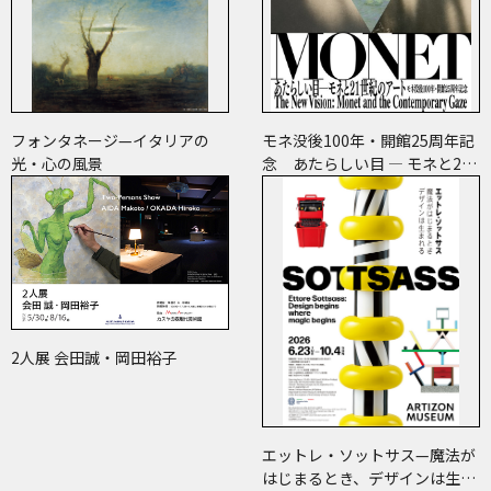
フォンタネージ—イタリアの
モネ没後100年・開館25周年記
光・心の風景
念 あたらしい目 ― モネと21
世紀のアート
2人展 会田誠・岡田裕子
エットレ・ソットサス—魔法が
はじまるとき、デザインは生ま