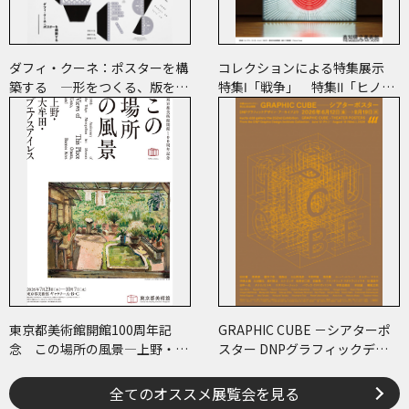
ダフィ・クーネ：ポスターを構
コレクションによる特集展示
築する ―形をつくる、版をつ
特集Ⅰ「戦争」 特集Ⅱ「ヒノマ
くる、表現をつくる―
ル・イルミネーション」
東京都美術館開館100周年記
GRAPHIC CUBE －シアターポ
念 この場所の風景―上野・大
スター DNPグラフィックデザ
牟田・ブエノスアイレス
イン・アーカイブより
全てのオススメ展覧会を見る