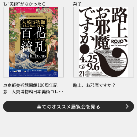
も“美術”がなかったら
菜子
東京都美術館開館100周年記
路上、お邪魔ですか？
念 大英博物館日本美術コレク
ション 百花繚乱～海を越えた
江戸絵画
全てのオススメ展覧会を見る