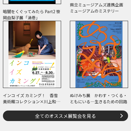
県立ミュージアムズ連携企画
ミュージアムのミステリー
暗闇をくぐってみたら Part2 笹
岡由梨子展「渦巻」
インコ イズ カミング！ 香雪
ぬけみち展 かわす・つくる・
美術館コレクション×川上和歌
ともにいる―生きるための回路
子 ～ピコ＆ピータといっしょ
に古美術鑑賞～
全てのオススメ展覧会を見る