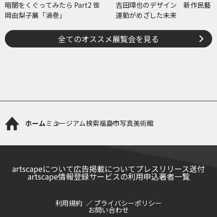
暗闇をくぐってみたら Part2 笹
吉田璋也のデザイン 新作民藝
岡由梨子展「渦巻」
運動がめざした未来
全てのオススメ展覧会を見る
ホーム
ミュージアム検索
福島市写真美術館
artscapeについて
広告掲載について
プレスリリース送付
artscape情報登録サービスの利用申込
著者一覧
利用規約
プライバシーポリシー
お問い合わせ