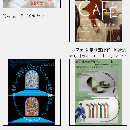
竹村 京 うごくせかい
“カフェ”に集う芸術家―印象派
からゴッホ、ロートレック、ピ
カソまで