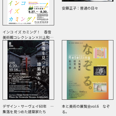
安藤正子：普通の日々
インコ イズ カミング！ 香雪
美術館コレクション×川上和歌
子 ～ピコ＆ピータといっしょ
に古美術鑑賞～
デザイン・サーヴェイ60年 ―
本と美術の展覧会vol.6 なぞ
集落を見つめた建築家たち
る。