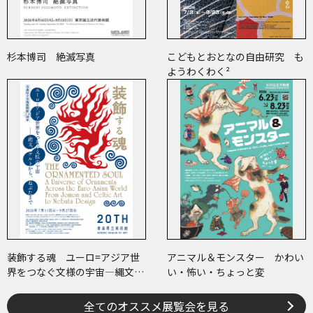
杉本博司 絶滅写真
こどもとおとなの自由研究 も
ようわくわく²
装飾する魂 ユーロ=アジア世
アニマル＆モンスター かわい
界をつなぐ文様の宇宙―縄文、
い・怖い・ちょっと変
ケルトから、ねぶたまで
全てのオススメ展覧会を見る