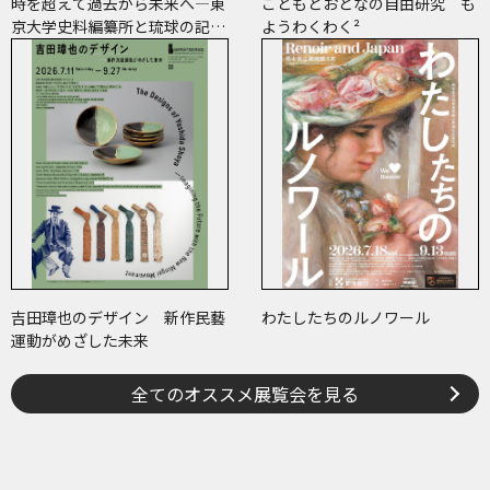
時を超えて過去から未来へ―東
こどもとおとなの自由研究 も
京大学史料編纂所と琉球の記
ようわくわく²
録・絵図―
吉田璋也のデザイン 新作民藝
わたしたちのルノワール
運動がめざした未来
全てのオススメ展覧会を見る