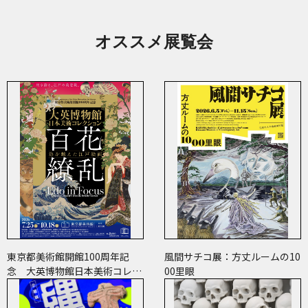
オススメ展覧会
東京都美術館開館100周年記
風間サチコ展：方丈ルームの10
念 大英博物館日本美術コレク
00里眼
ション 百花繚乱～海を越えた
江戸絵画