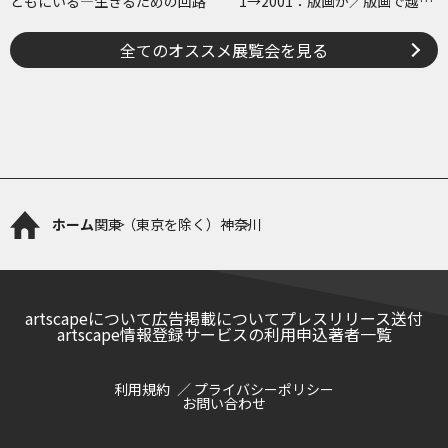
ともにいる―生きるための回路
1→2001：版画が／版画で越え
た境界
全てのオススメ展覧会を見る
ホーム
関東（東京を除く）
神奈川
artscapeについて
広告掲載について
プレスリリース送付
artscape情報登録サービスの利用申込
著者一覧
利用規約
プライバシーポリシー
お問い合わせ