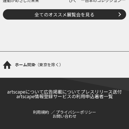
運動がめざした未来
びく ―日本のコレクションで
たどる画業と反響―
全てのオススメ展覧会を見る
ホーム
関東（東京を除く）
artscapeについて
広告掲載について
プレスリリース送付
artscape情報登録サービスの利用申込
著者一覧
利用規約
プライバシーポリシー
お問い合わせ