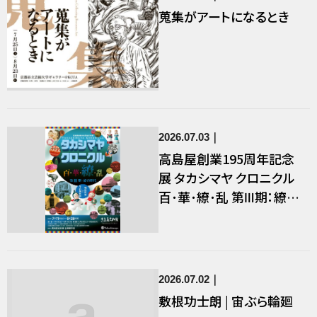
蒐集がアートになるとき
2026.07.03
⾼島屋創業195周年記念
展 タカシマヤ クロニクル
百･華･繚･乱 第Ⅲ期：繚の
時代
2026.07.02
敷根功士朗 | 宙ぶら輪廻