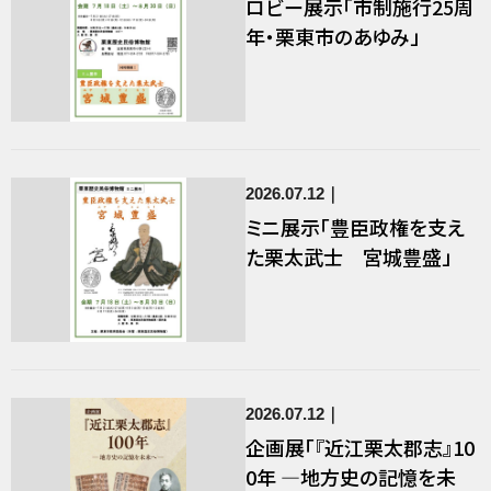
ロビー展示「市制施行25周
年・栗東市のあゆみ」
2026.07.12
ミニ展示「豊臣政権を支え
た栗太武士 宮城豊盛」
2026.07.12
企画展「『近江栗太郡志』10
0年 ―地方史の記憶を未