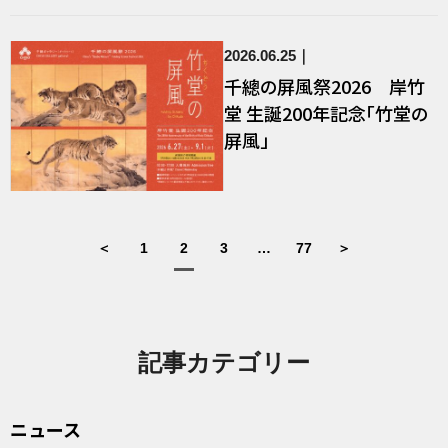
2026.06.25
千總の屏風祭2026 岸竹
堂 生誕200年記念「竹堂の
屏風」
＜
1
2
3
…
77
＞
記事カテゴリー
ニュース