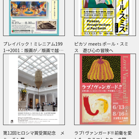
プレイバック！ミレニアム199
ピカソ meets ポール・スミ
1→2001：版画が／版画で越え
ス 遊び心の冒険へ
た境界
第12回ヒロシマ賞受賞記念 メ
ラブ! ヴァンガード!! 前衛を愛