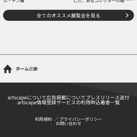
ル・チン展
した、あるコレクターの眼 ―草
間彌生、ヘイター and more
全てのオススメ展覧会を見る
ホーム
近畿
artscapeについて
広告掲載について
プレスリリース送付
artscape情報登録サービスの利用申込
著者一覧
利用規約
プライバシーポリシー
お問い合わせ