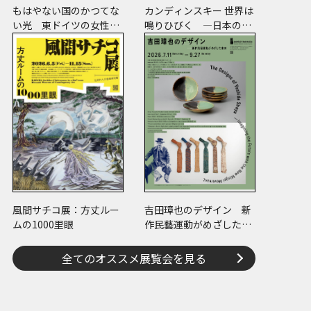
もはやない国のかつてな
カンディンスキー 世界は
い光 東ドイツの女性写
鳴りひびく ―日本のコ
真家たち
レクションでたどる画業
と反響―
風間サチコ展：方丈ルー
吉田璋也のデザイン 新
ムの1000里眼
作民藝運動がめざした未
来
全てのオススメ展覧会を見る